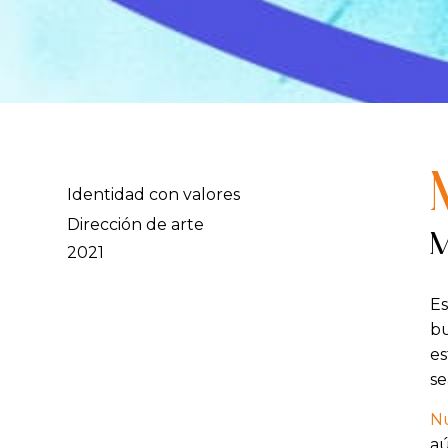
Identidad con valores
Dirección de arte
M
2021
Es
bu
es
se
N
aú