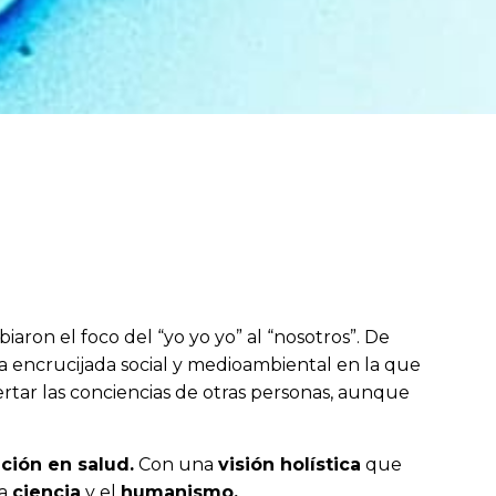
iaron el foco del “yo yo yo” al “nosotros”. De
a encrucijada social y medioambiental en la que
tar las conciencias de otras personas, aunque
ción en salud.
Con una
visión holística
que
la
ciencia
y el
humanismo.