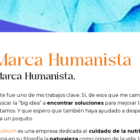
Marca Humanista
arca Humanista.
te fue uno de mis trabajos clave. Sí, de esos que me camb
scar la “big idea” a
encontrar soluciones
para mejorar l
tamos. Y que espero que también haya ayudado a desper
a un poquito.
utikom
es una empresa dedicada al
cuidado de la nutri
na en su filosofía la
naturaleza
como origen de la vida, 